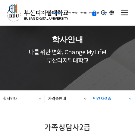
ENG
등
대학소개
입학지원센터
학과소개
대학원
대학생활
부속·부설기관
학사안내
교
하
기
학사안내
나를 위한 변화, Change My Life!
부산디지털대학교
학사안내
자격증안내
민간자격증
가족상담사2급