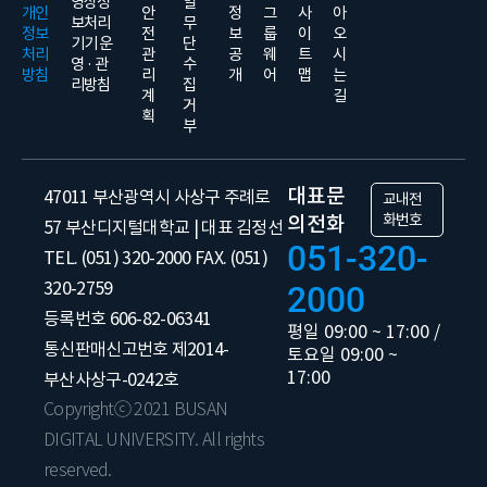
영상정
일
개인
안
정
그
사
아
보처리
무
정보
전
보
룹
이
오
기기 운
단
처리
관
공
웨
트
시
영 · 관
수
방침
리
개
어
맵
는
리방침
집
계
길
거
획
부
대표문
47011 부산광역시 사상구 주례로
교내전
화번호
의전화
57 부산디지털대학교 | 대표 김정선
051-320-
TEL. (051) 320-2000 FAX. (051)
320-2759
2000
등록번호 606-82-06341
평일 09:00 ~ 17:00 /
통신판매신고번호 제2014-
토요일 09:00 ~
17:00
부산사상구-0242호
Copyrightⓒ 2021 BUSAN
DIGITAL UNIVERSITY. All rights
reserved.