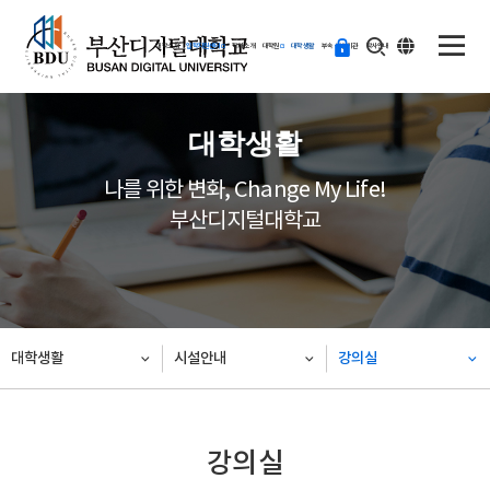
ENG
등
대학소개
입학지원센터
학과소개
대학원
대학생활
부속·부설기관
학사안내
교
하
기
대학생활
나를 위한 변화, Change My Life!
부산디지털대학교
대학생활
시설안내
강의실
강의실