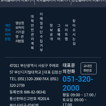
교내홈페이지 바로가기
학과홈페이지 바로가기
관련홈페이지 바로가기
이
대
메
학
찾
영상정
일
개인
안
정
그
사
아
보처리
무
정보
전
보
룹
이
오
기기 운
단
처리
관
공
웨
트
시
영 · 관
수
방침
리
개
어
맵
는
리방침
집
계
길
거
획
부
대표문
47011 부산광역시 사상구 주례로
교내전
화번호
의전화
57 부산디지털대학교 | 대표 김정선
051-320-
TEL. (051) 320-2000 FAX. (051)
320-2759
2000
등록번호 606-82-06341
평일 09:00 ~ 17:00 /
통신판매신고번호 제2014-
토요일 09:00 ~
17:00
부산사상구-0242호