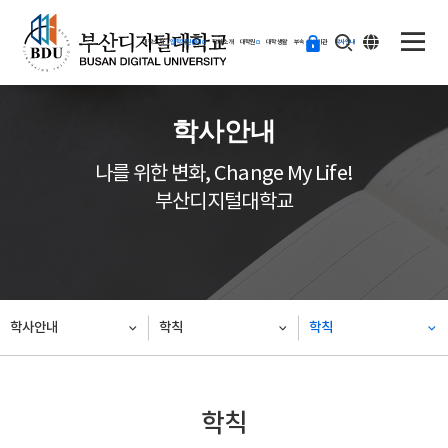
ENG
등
대학소개
입학지원센터
학과소개
대학원
대학생활
부속·부설기관
학사안내
교
하
기
학사안내
나를 위한 변화, Change My Life!
부산디지털대학교
학사안내
학칙
학칙
학칙