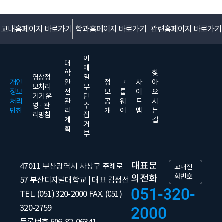
교내홈페이지 바로가기
학과홈페이지 바로가기
관련홈페이지 바로가기
이
대
메
학
찾
영상정
일
개인
안
정
그
사
아
보처리
무
정보
전
보
룹
이
오
기기 운
단
처리
관
공
웨
트
시
영 · 관
수
방침
리
개
어
맵
는
리방침
집
계
길
거
획
부
대표문
47011 부산광역시 사상구 주례로
교내전
화번호
의전화
57 부산디지털대학교 | 대표 김정선
051-320-
TEL. (051) 320-2000 FAX. (051)
320-2759
2000
등록번호 606-82-06341