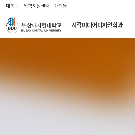
대학교
입학지원센터
대학원
시각미디어디자인학과