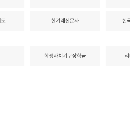
치도
한겨레신문사
한
학생자치기구장학금
리