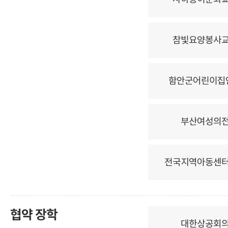
참빛요양봉사
함안군어린이집
부산여성의
전국지역아동센
협약 장학
대한상공회