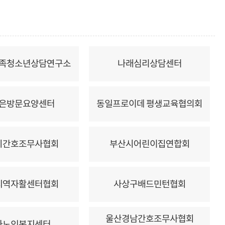
족청소년상담연구소
나래심리상담센터
은방문요양센터
동일프로이데 평생교육협의회
시간호조무사협회
부산시어린이집연합회
지역자활센터협회
사상구배드민턴협회
울산경남간호조무사협회
나노인복지센터