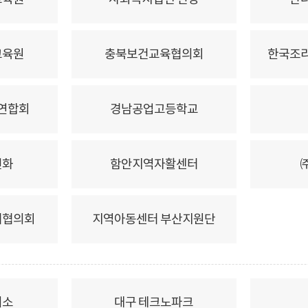
교육원
충북보건교육협의회
한국조
연합회
경남공업고등학교
전화
함안지역자활센터
터협의회
지역아동센터 부산지원단
의소
대구 테크노파크