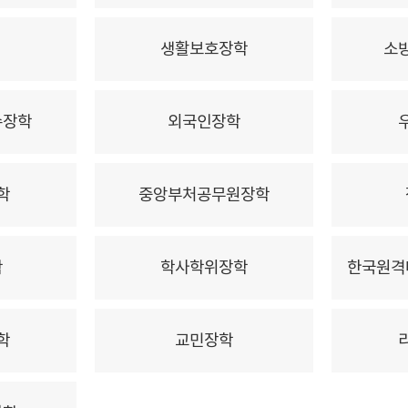
생활보호장학
소
수장학
외국인장학
학
중앙부처공무원장학
학
학사학위장학
한국원격
학
교민장학