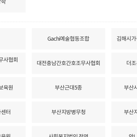
장학
Gachi예술협동조합
김해시가
무사협회
대전충남간호간호조무사협회
더조
보육원
부산근대5종
부산
사센터
부산지방병무청
부산
교육원
사회복지법인 전영
안