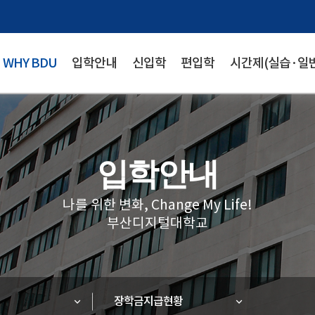
WHY BDU
입학안내
신입학
편입학
시간제(실습·일반
입학안내
나를 위한 변화, Change My Life!
부산디지털대학교
장학금지급현황