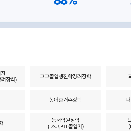
88%
격자
고교졸업생진학장려장학
려장학)
학
농어촌거주장학
다
동서학원장학
학
(DSU,KIT졸업자)